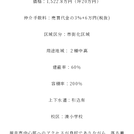
価格：1,522.8万円（坪20万円）
仲介手数料：売買代金の3%+6万円(税抜)
区域区分：市街化区域
用途地域：２種中高
建蔽率：60％
容積率：200％
上下水道：引込有
校区：湊小学校
福井市中心部へのアクセスが良好でありながら、落ち着